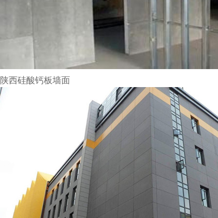
陕西硅酸钙板墙面