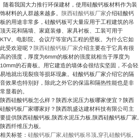
随着我国大力推行环保建材，使用硅酸钙板材料作为装
饰材料的人群越来越多。
陕西硅酸钙板厂家
介绍硅酸钙
板的用途非常多，硅酸钙板可大量应用于工程建筑的吊
顶天花和隔墙、家庭装修、家具衬板、工装可用于
KTV、电影院、会议厅等室内工程的壁板。为什么它如
此受欢迎呢？
陕西硅酸钙板厂家
介绍主要在于它具有很
高的强度，厚度为6mm的板材的强度就相当于厚度为
10mm的石膏板。用它建造的墙体会很结实坚固，不会轻
易地就出现裂痕等损坏现象。硅酸钙板厂家介绍它的隔
音效果也特别好，除此之外它的保温和隔热性能也是非
常显着的。
陕西硅酸钙板怎么样？陕西水泥压力板哪家便宜？陕西
硅酸钙板厂家哪家好？陕西凯盛达建材科技有限公司主
要提供陕西硅酸钙板,陕西水泥压力板,陕西硅酸钙板厂家,
陕西纤维压力板,
相关标签：
硅酸钙板厂家
,
硅酸钙板吊顶
,
穿孔硅酸钙板
,