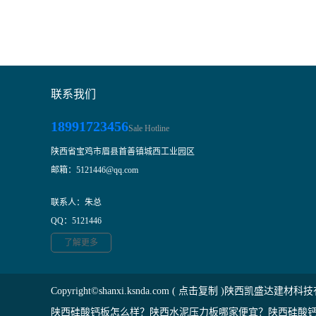
联系我们
18991723456
Sale Hotline
陕西省宝鸡市眉县首善镇城西工业园区
邮箱：5121446@qq.com
联系人：朱总
QQ：5121446
了解更多
Copyright©
shanxi.ksnda.com
(
点击复制
)陕西凯盛达建材科技
陕西硅酸钙板怎么样？陕西水泥压力板哪家便宜？陕西硅酸钙