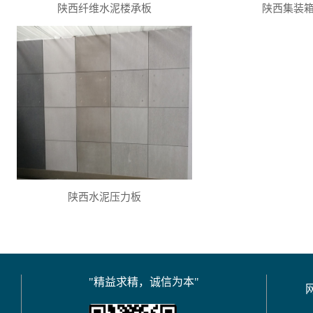
陕西纤维水泥楼承板
陕西集装
陕西水泥压力板
"精益求精，诚信为本"