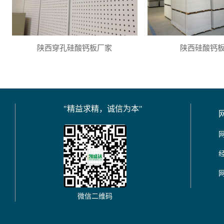
陕西穿孔硅酸钙板厂家
陕西硅酸钙
"精益求精，诚信为本"
微信二维码