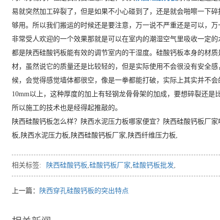
易就突然加工碎裂了，但是如果不小心碰到了，还是就会啪嚓一下碎
够用。所以我们搬运的时候还是要注意，万一说不严重还是可以，万
非常受人欢迎的一个效果那就是可以在室内的潮湿空气里吸收一定的
都是陕西硅酸钙板能有效的调节室内的干湿度。硅酸钙板本身的材质
材，虽然说它的质量还是比较轻的，但是实际使用不会很没有安全感
候，会觉得感觉墙体都很空，像是一拳都能打破，实际上其实并不会
10mm以上，这种厚度的加上有轻钢龙骨骨架的加成，要想碎裂还是
所以施工的技术也是经得起推敲的。
陕西硅酸钙板怎么样？陕西水泥压力板哪家便宜？陕西硅酸钙板厂家
板,陕西水泥压力板,陕西硅酸钙板厂家,陕西纤维压力板,
相关标签:
陕西硅酸钙板
,
硅酸钙板厂家
,
硅酸钙板批发
,
上一篇：
陕西穿孔硅酸钙板的突出特点